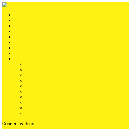
Portada
METRÓPOLIS
TERRITORIO
NACIÓN
Judiciales
Deportes
Denuncias
Ciénaga
Más
Lo Último
Barrios
Farándula
Departamento
NACIONAL
Positivo
Salud
Sociales
Tecnología
Opinión
Connect with us