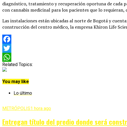
diagnóstico, tratamiento y recuperación oportuna de cada pac
con cannabis medicinal para los pacientes que lo requieran, co
Las instalaciones están ubicadas al norte de Bogotá y cuenta
construcción del centro médico, la empresa Khiron Life Scien
Facebook
Twitter
Related Topics:
WhatsApp
You may like
Lo último
METRÓPOLIS
1 hora ago
Entregan título del predio donde será const