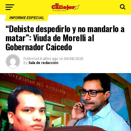
INFORME ESPECIAL
“Debiste despedirlo y no mandarlo a
matar”: Viuda de Morelli al
Gobernador Caicedo
Published
6 años ago
on
04/08/2020
By
Sala de redacción