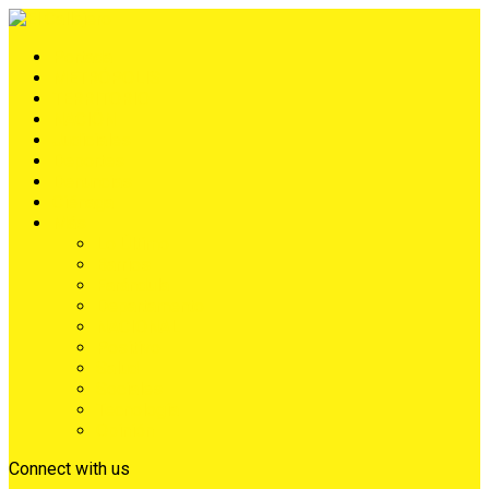
Portada
METRÓPOLIS
TERRITORIO
NACIÓN
Judiciales
Deportes
Denuncias
Ciénaga
Más
Lo Último
Barrios
Farándula
Departamento
NACIONAL
Positivo
Salud
Sociales
Tecnología
Opinión
Connect with us