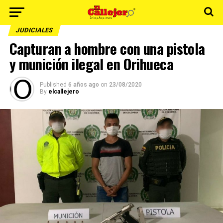
JUDICIALES
Capturan a hombre con una pistola
y munición ilegal en Orihueca
Published
6 años ago
on
23/08/2020
By
elcallejero