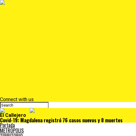
Portada
METRÓPOLIS
TERRITORIO
NACIÓN
Judiciales
Deportes
Denuncias
Ciénaga
Más
Lo Último
Barrios
Farándula
Departamento
NACIONAL
Positivo
Salud
Sociales
Tecnología
Opinión
Connect with us
El Callejero
Covid-19: Magdalena registró 76 casos nuevos y 8 muertes
Portada
METRÓPOLIS