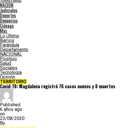
TERRITORIO
NACIÓN
Judiciales
Deportes
Denuncias
Ciénaga
Más
Lo Último
Barrios
Farándula
Departamento
NACIONAL
Positivo
Salud
Sociales
Tecnología
Opinión
TERRITORIO
Covid-19: Magdalena registró 76 casos nuevos y 8 muertes
Published
6 años ago
on
23/08/2020
By
Sala de redacción