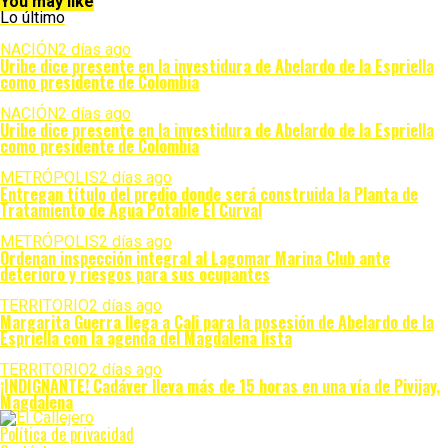
You may like
Lo último
NACIÓN
2 días ago
Uribe dice presente en la investidura de Abelardo de la Espriella
como presidente de Colombia
NACIÓN
2 días ago
Uribe dice presente en la investidura de Abelardo de la Espriella
como presidente de Colombia
METRÓPOLIS
2 días ago
Entregan título del predio donde será construida la Planta de
Tratamiento de Agua Potable El Curval
METRÓPOLIS
2 días ago
Ordenan inspección integral al Lagomar Marina Club ante
deterioro y riesgos para sus ocupantes
TERRITORIO
2 días ago
Margarita Guerra llega a Cali para la posesión de Abelardo de la
Espriella con la agenda del Magdalena lista
TERRITORIO
2 días ago
¡INDIGNANTE! Cadáver lleva más de 15 horas en una vía de Pivijay,
Magdalena
Política de privacidad