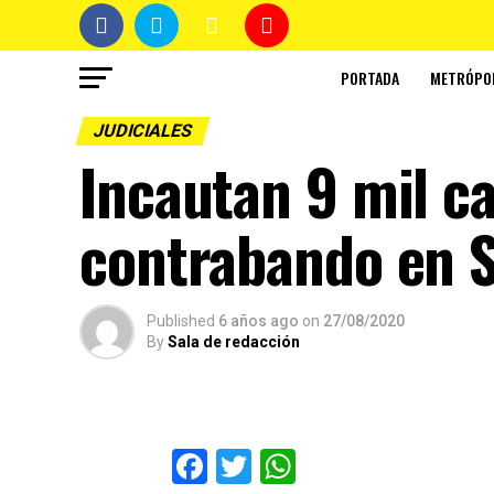
PORTADA
METRÓPO
JUDICIALES
Incautan 9 mil caj
contrabando en 
Published
6 años ago
on
27/08/2020
By
Sala de redacción
Facebook
Twitter
WhatsApp