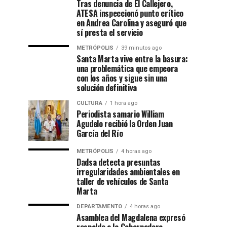
Tras denuncia de El Callejero,
ATESA inspeccionó punto crítico
en Andrea Carolina y aseguró que
sí presta el servicio
METRÓPOLIS
39 minutos ago
Santa Marta vive entre la basura:
una problemática que empeora
con los años y sigue sin una
solución definitiva
CULTURA
1 hora ago
Periodista samario William
Agudelo recibió la Orden Juan
García del Río
METRÓPOLIS
4 horas ago
Dadsa detecta presuntas
irregularidades ambientales en
taller de vehículos de Santa
Marta
DEPARTAMENTO
4 horas ago
Asamblea del Magdalena expresó