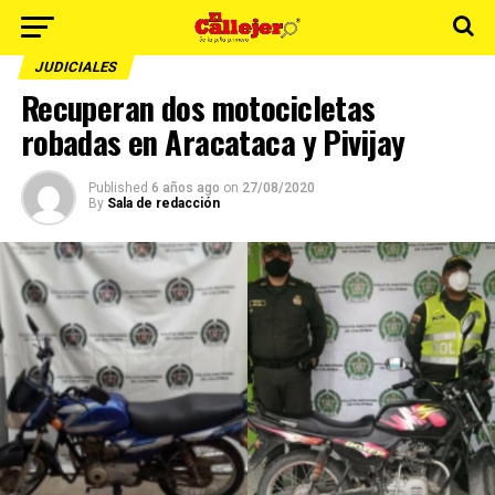
JUDICIALES
Recuperan dos motocicletas
robadas en Aracataca y Pivijay
Published
6 años ago
on
27/08/2020
By
Sala de redacción