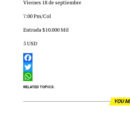
Viernes 18 de septiembre
7:00 Pm/Col
Entrada $10.000 Mil
5 USD
Facebook
Twitter
WhatsApp
RELATED TOPICS:
YOU M