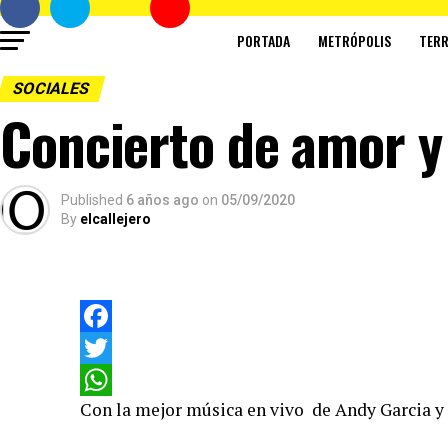
PORTADA
METRÓPOLIS
TERR
SOCIALES
Concierto de amor y
Published
6 años ago
on
05/09/2020
By
elcallejero
Facebook
Twitter
Con la mejor música en vivo de Andy Garcia y 
WhatsApp