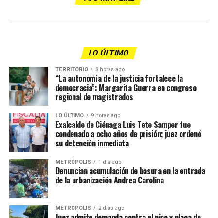
LO ÚLTIMO
TERRITORIO
8 horas ago
“La autonomía de la justicia fortalece la
democracia”: Margarita Guerra en congreso
regional de magistrados
LO ÚLTIMO
9 horas ago
Exalcalde de Ciénaga Luis Tete Samper fue
condenado a ocho años de prisión; juez ordenó
su detención inmediata
METRÓPOLIS
1 día ago
Denuncian acumulación de basura en la entrada
de la urbanización Andrea Carolina
METRÓPOLIS
2 días ago
Juez admite demanda contra el pico y placa de