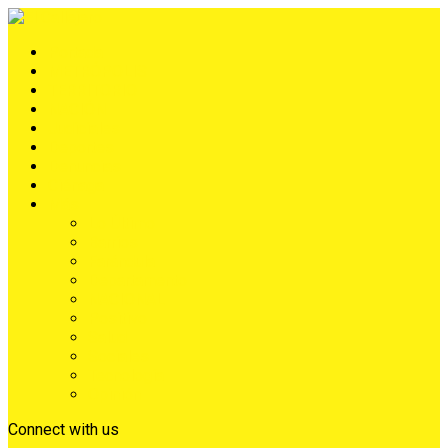
Portada
METRÓPOLIS
TERRITORIO
NACIÓN
Judiciales
Deportes
Denuncias
Ciénaga
Más
Lo Último
Barrios
Farándula
Departamento
NACIONAL
Positivo
Salud
Sociales
Tecnología
Opinión
Connect with us