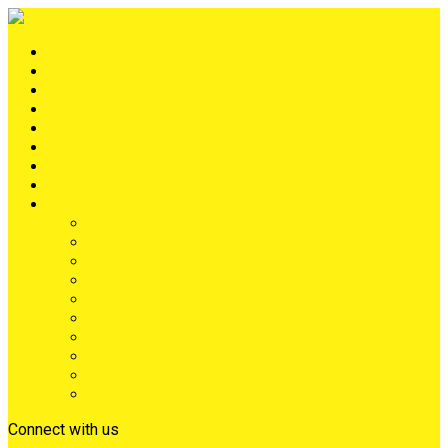
Portada
METRÓPOLIS
TERRITORIO
NACIÓN
Judiciales
Deportes
Denuncias
Ciénaga
Más
Lo Último
Barrios
Farándula
Departamento
NACIONAL
Positivo
Salud
Sociales
Tecnología
Opinión
Connect with us