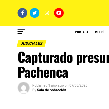
PORTADA
METRÓPO
JUDICIALES
Capturado presun
Pachenca
Published
1 año ago
on
07/05/2025
By
Sala de redacción