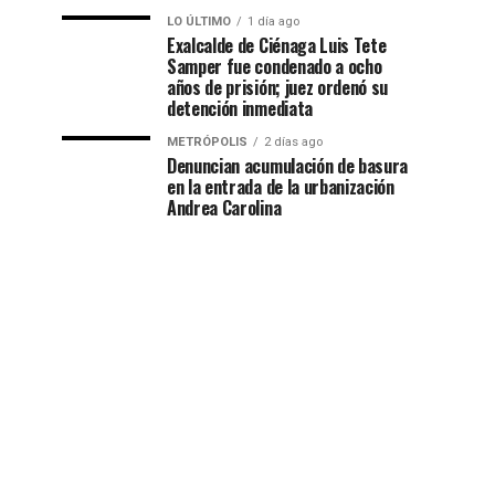
LO ÚLTIMO
1 día ago
Exalcalde de Ciénaga Luis Tete
Samper fue condenado a ocho
años de prisión; juez ordenó su
detención inmediata
METRÓPOLIS
2 días ago
Denuncian acumulación de basura
en la entrada de la urbanización
Andrea Carolina