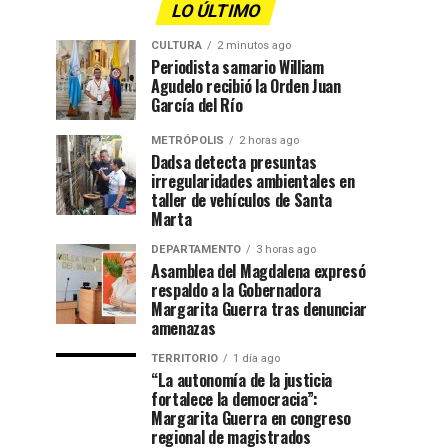
LO ÚLTIMO
CULTURA
2 minutos ago
Periodista samario William
Agudelo recibió la Orden Juan
García del Río
METRÓPOLIS
2 horas ago
Dadsa detecta presuntas
irregularidades ambientales en
taller de vehículos de Santa
Marta
DEPARTAMENTO
3 horas ago
Asamblea del Magdalena expresó
respaldo a la Gobernadora
Margarita Guerra tras denunciar
amenazas
TERRITORIO
1 día ago
“La autonomía de la justicia
fortalece la democracia”:
Margarita Guerra en congreso
regional de magistrados