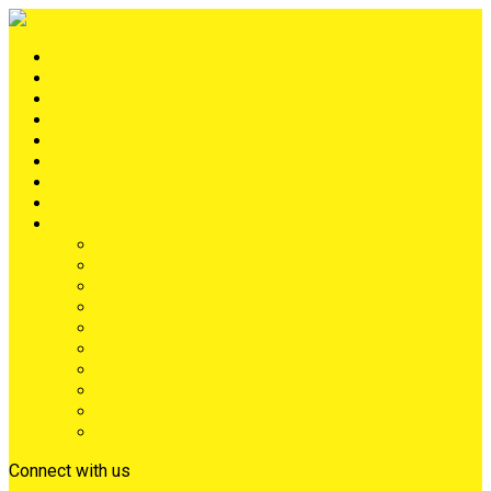
Portada
METRÓPOLIS
TERRITORIO
NACIÓN
Judiciales
Deportes
Denuncias
Ciénaga
Más
Lo Último
Barrios
Farándula
Departamento
NACIONAL
Positivo
Salud
Sociales
Tecnología
Opinión
Connect with us