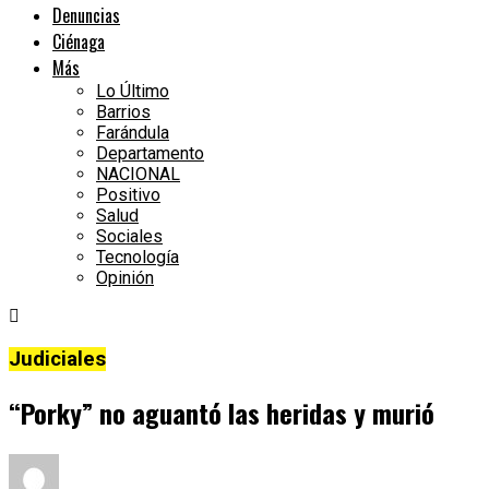
Denuncias
Ciénaga
Más
Lo Último
Barrios
Farándula
Departamento
NACIONAL
Positivo
Salud
Sociales
Tecnología
Opinión
Judiciales
“Porky” no aguantó las heridas y murió