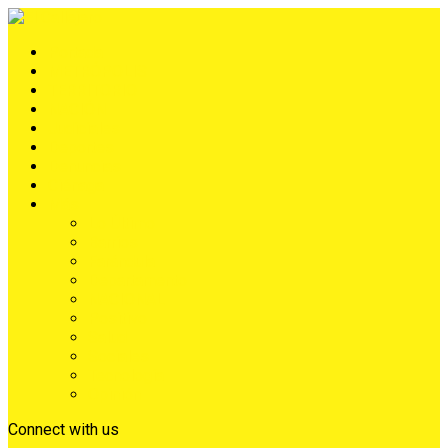
Portada
METRÓPOLIS
TERRITORIO
NACIÓN
Judiciales
Deportes
Denuncias
Ciénaga
Más
Lo Último
Barrios
Farándula
Departamento
NACIONAL
Positivo
Salud
Sociales
Tecnología
Opinión
Connect with us