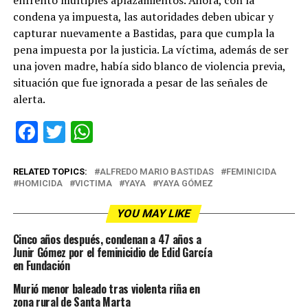
enfrentó múltiples aplazamientos. Ahora, con la
condena ya impuesta, las autoridades deben ubicar y
capturar nuevamente a Bastidas, para que cumpla la
pena impuesta por la justicia. La víctima, además de ser
una joven madre, había sido blanco de violencia previa,
situación que fue ignorada a pesar de las señales de
alerta.
Facebook
Twitter
WhatsApp
RELATED TOPICS:
ALFREDO MARIO BASTIDAS
FEMINICIDA
HOMICIDA
VICTIMA
YAYA
YAYA GÓMEZ
YOU MAY LIKE
Cinco años después, condenan a 47 años a
Junir Gómez por el feminicidio de Edid García
en Fundación
Murió menor baleado tras violenta riña en
zona rural de Santa Marta