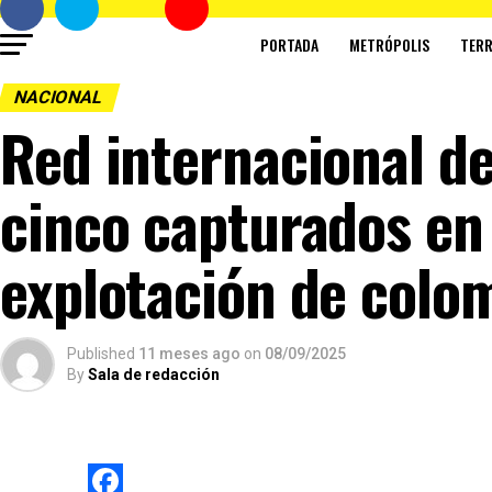
PORTADA
METRÓPOLIS
TERR
NACIONAL
Red internacional d
cinco capturados en
explotación de colo
Published
11 meses ago
on
08/09/2025
By
Sala de redacción