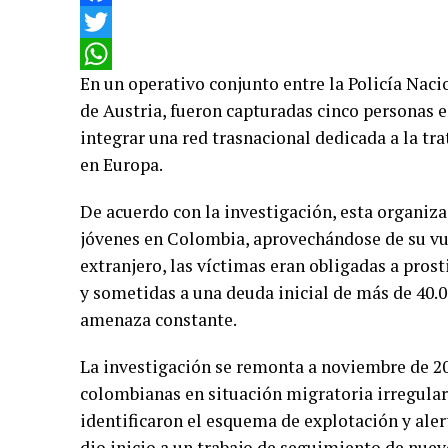
Facebook
Twitter
En un operativo conjunto entre la Policía Nacio
WhatsApp
de Austria, fueron capturadas cinco personas e
integrar una red trasnacional dedicada a la tr
en Europa.
De acuerdo con la investigación, esta organiz
jóvenes en Colombia, aprovechándose de su vul
extranjero, las víctimas eran obligadas a pros
y sometidas a una deuda inicial de más de 40.0
amenaza constante.
La investigación se remonta a noviembre de 20
colombianas en situación migratoria irregular
identificaron el esquema de explotación y aler
dio inicio a un trabajo de seguimiento de nue