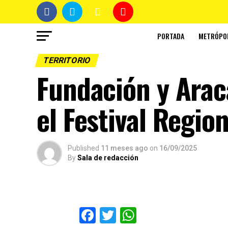
PORTADA
METRÓPO
TERRITORIO
Fundación y Arac
el Festival Regio
Published
11 meses ago
on
16/09/2025
By
Sala de redacción
Facebook
Twitter
WhatsApp