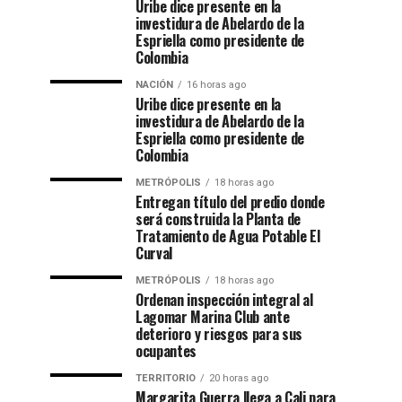
Uribe dice presente en la
investidura de Abelardo de la
Espriella como presidente de
Colombia
NACIÓN
16 horas ago
Uribe dice presente en la
investidura de Abelardo de la
Espriella como presidente de
Colombia
METRÓPOLIS
18 horas ago
Entregan título del predio donde
será construida la Planta de
Tratamiento de Agua Potable El
Curval
METRÓPOLIS
18 horas ago
Ordenan inspección integral al
Lagomar Marina Club ante
deterioro y riesgos para sus
ocupantes
TERRITORIO
20 horas ago
Margarita Guerra llega a Cali para