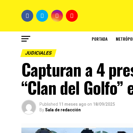
PORTADA
METRÓPO
JUDICIALES
Capturan a 4 pre
“Clan del Golfo”
Published
11 meses ago
on
18/09/2025
By
Sala de redacción