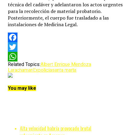
técnica del cadáver y adelantaron los actos urgentes
para la recolección de material probatorio.
Posteriormente, el cuerpo fue trasladado a las
instalaciones de Medicina Legal.
Facebook
Twitter
Related Topics:
Albert Enrique Mendoza
WhatsApp
Lara
chaman
Expolicia
santa marta
You may like
Alta velocidad habría provocado brutal