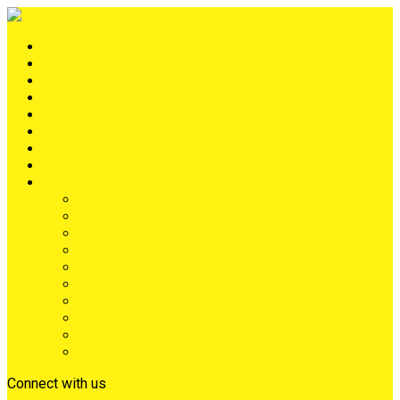
Portada
METRÓPOLIS
TERRITORIO
NACIÓN
Judiciales
Deportes
Denuncias
Ciénaga
Más
Lo Último
Barrios
Farándula
Departamento
NACIONAL
Positivo
Salud
Sociales
Tecnología
Opinión
Connect with us