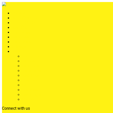
Portada
METRÓPOLIS
TERRITORIO
NACIÓN
Judiciales
Deportes
Denuncias
Ciénaga
Más
Lo Último
Barrios
Farándula
Departamento
NACIONAL
Positivo
Salud
Sociales
Tecnología
Opinión
Connect with us