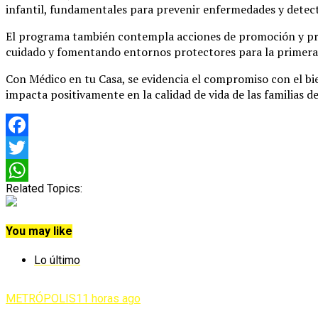
infantil, fundamentales para prevenir enfermedades y detec
El programa también contempla acciones de promoción y prev
cuidado y fomentando entornos protectores para la primera 
Con Médico en tu Casa, se evidencia el compromiso con el bi
impacta positivamente en la calidad de vida de las familias d
Facebook
Twitter
Related Topics:
WhatsApp
You may like
Lo último
METRÓPOLIS
11 horas ago