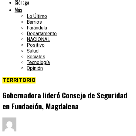
Ciénaga
Más
Lo Último
Barrios
Farándula
Departamento
NACIONAL
Positivo
Salud
Sociales
Tecnología
Opinión
TERRITORIO
Gobernadora lideró Consejo de Seguridad
en Fundación, Magdalena