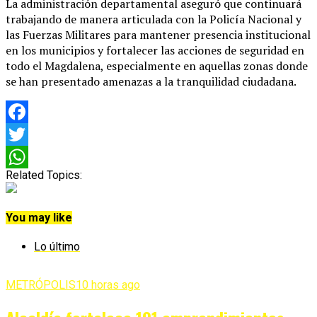
La administración departamental aseguró que continuará
trabajando de manera articulada con la Policía Nacional y
las Fuerzas Militares para mantener presencia institucional
en los municipios y fortalecer las acciones de seguridad en
todo el Magdalena, especialmente en aquellas zonas donde
se han presentado amenazas a la tranquilidad ciudadana.
Facebook
Twitter
Related Topics:
WhatsApp
You may like
Lo último
METRÓPOLIS
10 horas ago