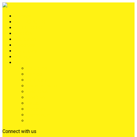
Portada
METRÓPOLIS
TERRITORIO
NACIÓN
Judiciales
Deportes
Denuncias
Ciénaga
Más
Lo Último
Barrios
Farándula
Departamento
NACIONAL
Positivo
Salud
Sociales
Tecnología
Opinión
Connect with us