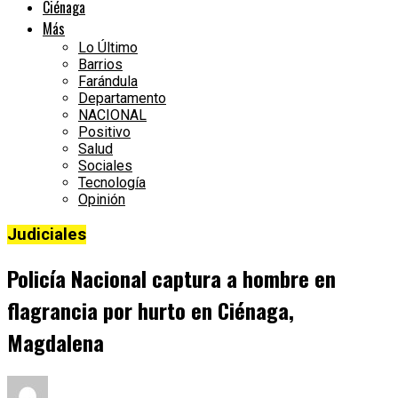
Ciénaga
Más
Lo Último
Barrios
Farándula
Departamento
NACIONAL
Positivo
Salud
Sociales
Tecnología
Opinión
Judiciales
Policía Nacional captura a hombre en
flagrancia por hurto en Ciénaga,
Magdalena