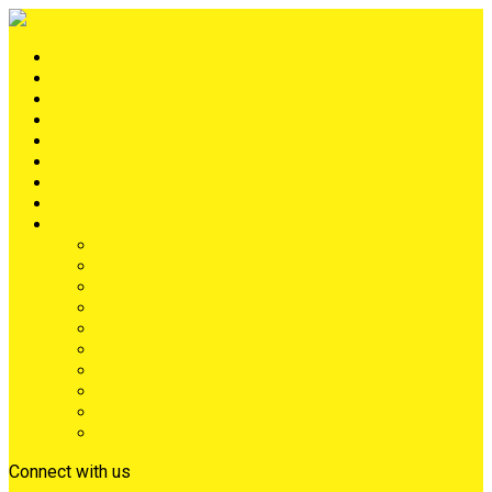
Portada
METRÓPOLIS
TERRITORIO
NACIÓN
Judiciales
Deportes
Denuncias
Ciénaga
Más
Lo Último
Barrios
Farándula
Departamento
NACIONAL
Positivo
Salud
Sociales
Tecnología
Opinión
Connect with us