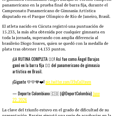
panamericano en la prueba final de barra fija, durante el
Campeonato Panamericano de Gimnasia Artística
disputado en el Parque Olímpico de Río de Janeiro, Brasil.
El atleta nacido en Cúcuta registró una puntuación de
15.233, la más alta obtenida por cualquier gimnasta en
toda la jornada, superando con amplia diferencia al
brasileño Diogo Soares, quien se quedó con la medalla de
plata tras obtener 14.133 puntos.
¡LA RUTINA COMPLETA 😮‍💨! Así fue como Ángel Barajas
ganó en la barra fija 🤸‍♂️ del panamericano de gimnasia
artística en Brasil.
¡Gigante 💛💛💙❤️!
pic.twitter.com/X9yCaUtnvm
— Deporte Colombiano 🇨🇴 (@DeportColombia)
June
22, 2026
La clave del triunfo estuvo en el grado de dificultad de su
presentación. Barajas ejecutó una serie de acrobacias en la