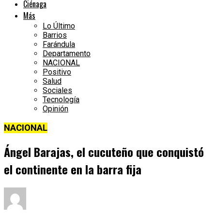
Ciénaga
Más
Lo Último
Barrios
Farándula
Departamento
NACIONAL
Positivo
Salud
Sociales
Tecnología
Opinión
NACIONAL
Ángel Barajas, el cucuteño que conquistó
el continente en la barra fija