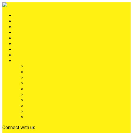
Portada
METRÓPOLIS
TERRITORIO
NACIÓN
Judiciales
Deportes
Denuncias
Ciénaga
Más
Lo Último
Barrios
Farándula
Departamento
NACIONAL
Positivo
Salud
Sociales
Tecnología
Opinión
Connect with us