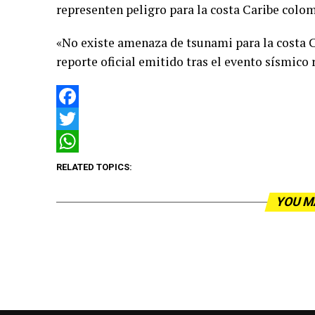
representen peligro para la costa Caribe colo
«No existe amenaza de tsunami para la costa 
reporte oficial emitido tras el evento sísmico
Facebook
Twitter
WhatsApp
RELATED TOPICS:
YOU M