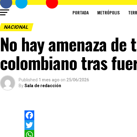
PORTADA
METRÓPOLIS
TERR
NACIONAL
No hay amenaza de t
colombiano tras fue
Published
1 mes ago
on
25/06/2026
By
Sala de redacción
Facebook
Twitter