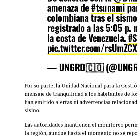
amenaza de
#tsunami
par
colombiana tras el sismo
registrado a las 5:05 p.
la costa de Venezuela.
#
pic.twitter.com/rsUmZC
— UNGRD🇨🇴 (@UNG
Por su parte, la Unidad Nacional para la Gesti
mensaje de tranquilidad a los habitantes de l
han emitido alertas ni advertencias relaciona
sismo.
Las autoridades mantienen el monitoreo perma
la región, aunque hasta el momento no se repo