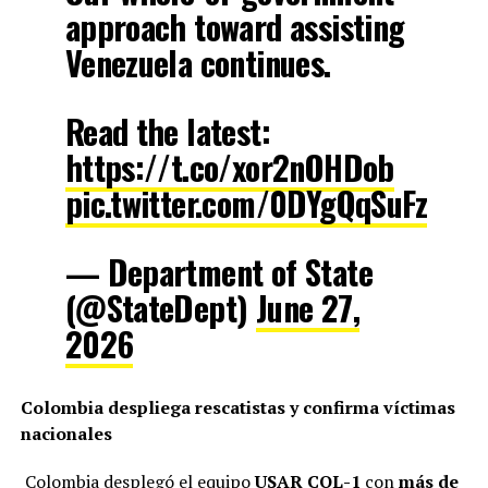
approach toward assisting
Venezuela continues.
Read the latest:
https://t.co/xor2nOHDob
pic.twitter.com/0DYgQqSuFz
— Department of State
(@StateDept)
June 27,
2026
Colombia despliega rescatistas y confirma víctimas
nacionales
Colombia desplegó el equipo
USAR COL-1
con
más de