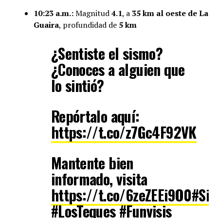
10:23 a.m.:
Magnitud
4.1
, a
35 km al oeste de La
Guaira
, profundidad de
5 km
¿Sentiste el sismo?
¿Conoces a alguien que
lo sintió?
Repórtalo aquí:
https://t.co/z7Gc4F92VK
Mantente bien
informado, visita
https://t.co/6zeZEEi9O0
#Sis
#LosTeques
#Funvisis