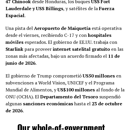
47 Chinook
desde Honduras, los buques
USS Fort
Lauderdale y USS Billings
, y satélites de la
Fuerza
Espacial
.
Una pista del
Aeropuerto de Maiquetía
está operativa
desde el viernes, recibiendo C-17 y con
hospitales
móviles
esperados. El gobierno de EE.UU. trabaja con
Starlink
para proveer
internet satelital gratuito
en las
zonas más afectadas, bajo un acuerdo firmado el
11 de
junio de 2026
.
El gobierno de Trump comprometió
US
50 millones
en
subvenciones a World Vision, UNICEF y el Programa
Mundial de Alimentos, y
US$100 millones
al fondo de la
ONU (OCHA). El
Departamento del Tesoro
suspendió
algunas
sanciones económicas
hasta el
23 de octubre
de 2026
.
Our whole-of-government