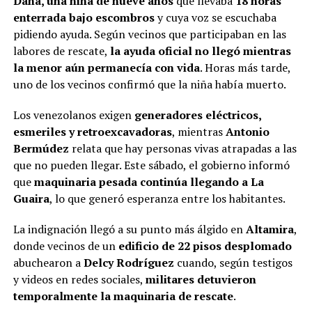
Dana, una niña de nueve años
que llevaba
18 horas
enterrada bajo escombros
y cuya voz se escuchaba
pidiendo ayuda. Según vecinos que participaban en las
labores de rescate,
la ayuda oficial no llegó mientras
la menor aún permanecía con vida
. Horas más tarde,
uno de los vecinos confirmó que la niña había muerto.
Los venezolanos exigen
generadores eléctricos,
esmeriles y retroexcavadoras
, mientras
Antonio
Bermúdez
relata que hay personas vivas atrapadas a las
que no pueden llegar. Este sábado, el gobierno informó
que
maquinaria pesada continúa llegando a La
Guaira
, lo que generó esperanza entre los habitantes.
La indignación llegó a su punto más álgido en
Altamira
,
donde vecinos de un
edificio de 22 pisos desplomado
abuchearon a
Delcy Rodríguez
cuando, según testigos
y videos en redes sociales,
militares detuvieron
temporalmente la maquinaria de rescate
.