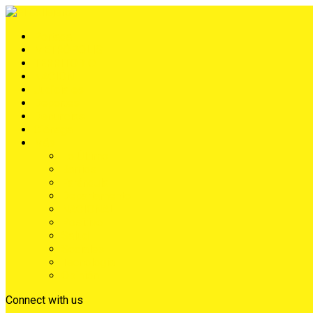
Portada
METRÓPOLIS
TERRITORIO
NACIÓN
Judiciales
Deportes
Denuncias
Ciénaga
Más
Lo Último
Barrios
Farándula
Departamento
NACIONAL
Positivo
Salud
Sociales
Tecnología
Opinión
Connect with us