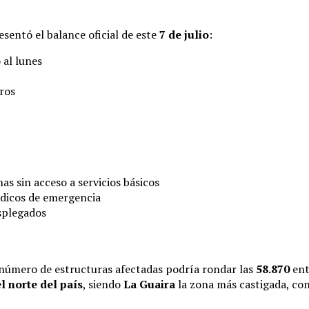
resentó el balance oficial de este
7 de julio
:
al lunes
ros
s sin acceso a servicios básicos
édicos de emergencia
esplegados
número de estructuras afectadas podría rondar las
58.870
ent
l norte del país
, siendo
La Guaira
la zona más castigada, con