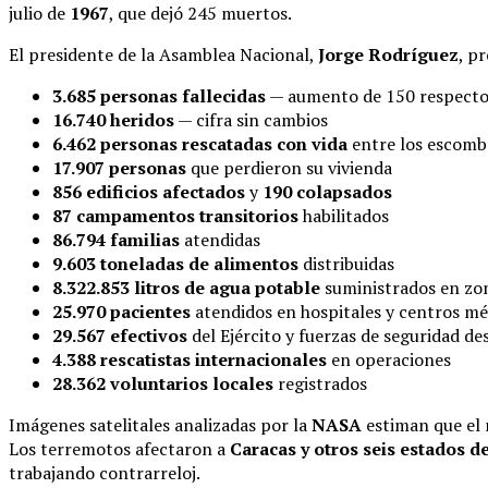
julio de
1967
, que dejó 245 muertos.
El presidente de la Asamblea Nacional,
Jorge Rodríguez
, p
3.685 personas fallecidas
— aumento de 150 respecto 
16.740 heridos
— cifra sin cambios
6.462 personas rescatadas con vida
entre los escomb
17.907 personas
que perdieron su vivienda
856 edificios afectados
y
190 colapsados
87 campamentos transitorios
habilitados
86.794 familias
atendidas
9.603 toneladas de alimentos
distribuidas
8.322.853 litros de agua potable
suministrados en zona
25.970 pacientes
atendidos en hospitales y centros m
29.567 efectivos
del Ejército y fuerzas de seguridad d
4.388 rescatistas internacionales
en operaciones
28.362 voluntarios locales
registrados
Imágenes satelitales analizadas por la
NASA
estiman que el 
Los terremotos afectaron a
Caracas y otros seis estados de
trabajando contrarreloj.