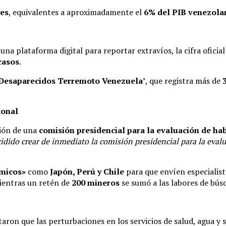
nes
, equivalentes a aproximadamente el
6% del PIB venezola
 una plataforma digital para reportar extravíos, la cifra ofic
casos
.
Desaparecidos Terremoto Venezuela’
, que registra más de
ional
ión de una
comisión presidencial para la evaluación de hab
dido crear de inmediato la comisión presidencial para la evalu
smicos»
como
Japón, Perú y Chile
para que envíen especialis
ientras un retén de
200 mineros
se sumó a las labores de bús
taron que las perturbaciones en los servicios de salud, agua 