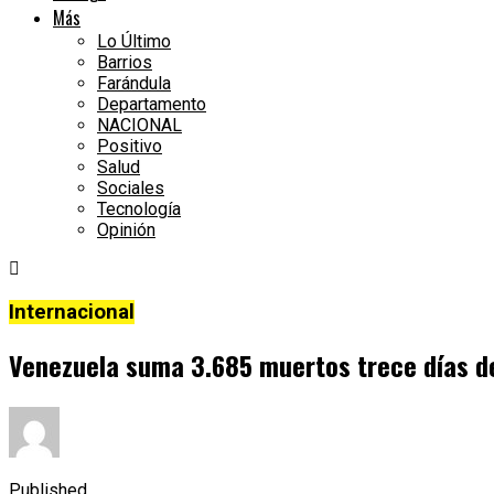
Más
Lo Último
Barrios
Farándula
Departamento
NACIONAL
Positivo
Salud
Sociales
Tecnología
Opinión
Internacional
Venezuela suma 3.685 muertos trece días d
Published