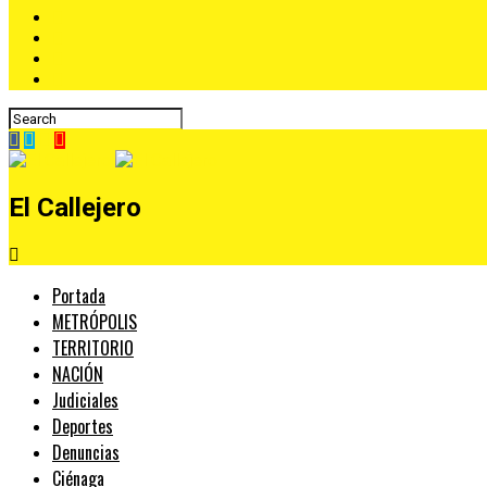
El Callejero
Portada
METRÓPOLIS
TERRITORIO
NACIÓN
Judiciales
Deportes
Denuncias
Ciénaga