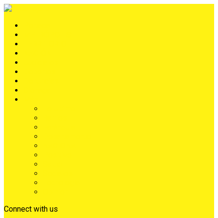
Portada
METRÓPOLIS
TERRITORIO
NACIÓN
Judiciales
Deportes
Denuncias
Ciénaga
Más
Lo Último
Barrios
Farándula
Departamento
NACIONAL
Positivo
Salud
Sociales
Tecnología
Opinión
Connect with us