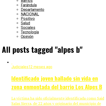
Barrios
Farándula
Departamento
NACIONAL
Positivo
Salud
Sociales
Tecnología
Opinión
All posts tagged "alpes b"
Judiciales
12 meses ago
Identificado joven hallado sin vida en
zona enmontada del barrio Los Alpes B
La víctima ha sido oficialmente identificada como Said
Salas Sierra, de 22 años y originario del municipio de