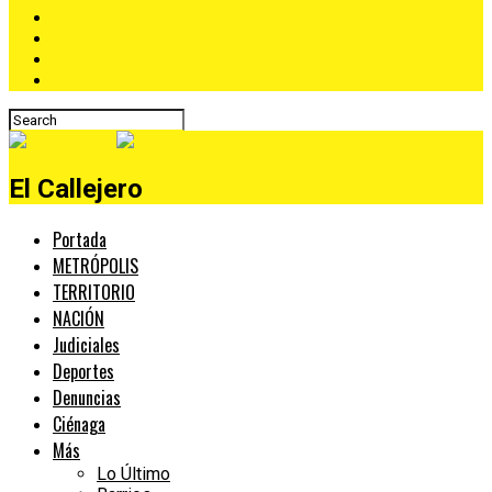
El Callejero
Portada
METRÓPOLIS
TERRITORIO
NACIÓN
Judiciales
Deportes
Denuncias
Ciénaga
Más
Lo Último