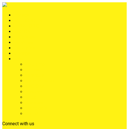
Portada
METRÓPOLIS
TERRITORIO
NACIÓN
Judiciales
Deportes
Denuncias
Ciénaga
Más
Lo Último
Barrios
Farándula
Departamento
NACIONAL
Positivo
Salud
Sociales
Tecnología
Opinión
Connect with us