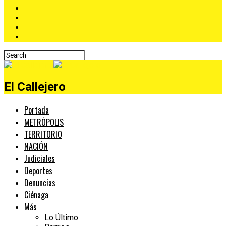
El Callejero
Portada
METRÓPOLIS
TERRITORIO
NACIÓN
Judiciales
Deportes
Denuncias
Ciénaga
Más
Lo Último