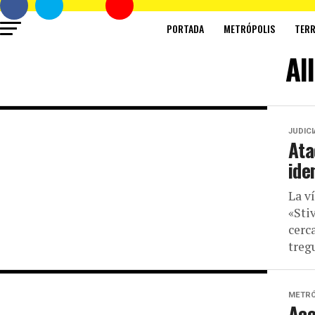
PORTADA
METRÓPOLIS
TERR
Al
JUDIC
Ata
ide
La v
«Sti
cerc
tregu
METRÓ
Acc