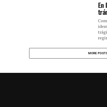
En 
trá
Como
iden
trág
regis
MORE POST