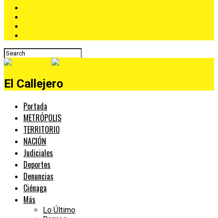
El Callejero
Portada
METRÓPOLIS
TERRITORIO
NACIÓN
Judiciales
Deportes
Denuncias
Ciénaga
Más
Lo Último