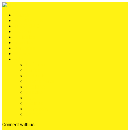
Portada
METRÓPOLIS
TERRITORIO
NACIÓN
Judiciales
Deportes
Denuncias
Ciénaga
Más
Lo Último
Barrios
Farándula
Departamento
NACIONAL
Positivo
Salud
Sociales
Tecnología
Opinión
Connect with us