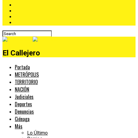
El Callejero
Portada
METRÓPOLIS
TERRITORIO
NACIÓN
Judiciales
Deportes
Denuncias
Ciénaga
Más
Lo Último