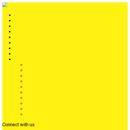
Portada
METRÓPOLIS
TERRITORIO
NACIÓN
Judiciales
Deportes
Denuncias
Ciénaga
Más
Lo Último
Barrios
Farándula
Departamento
NACIONAL
Positivo
Salud
Sociales
Tecnología
Opinión
Connect with us