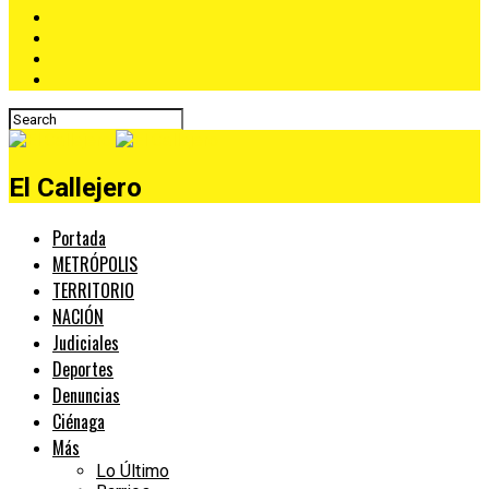
El Callejero
Portada
METRÓPOLIS
TERRITORIO
NACIÓN
Judiciales
Deportes
Denuncias
Ciénaga
Más
Lo Último