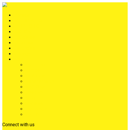
Portada
METRÓPOLIS
TERRITORIO
NACIÓN
Judiciales
Deportes
Denuncias
Ciénaga
Más
Lo Último
Barrios
Farándula
Departamento
NACIONAL
Positivo
Salud
Sociales
Tecnología
Opinión
Connect with us