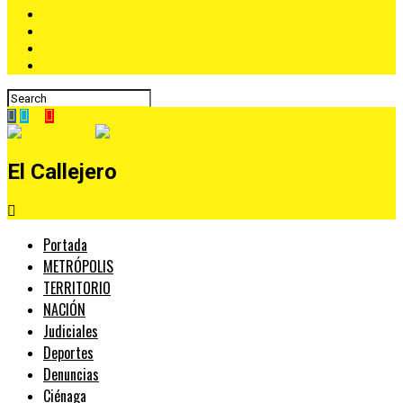
El Callejero
Portada
METRÓPOLIS
TERRITORIO
NACIÓN
Judiciales
Deportes
Denuncias
Ciénaga