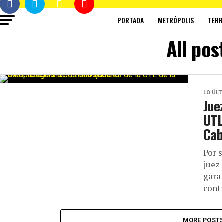
PORTADA
METRÓPOLIS
TERR
All pos
LO ÚL
Jue
UTL
Cab
Por s
juez
gara
contr
MORE POST