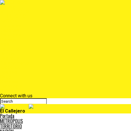
Portada
METRÓPOLIS
TERRITORIO
NACIÓN
Judiciales
Deportes
Denuncias
Ciénaga
Más
Lo Último
Barrios
Farándula
Departamento
NACIONAL
Positivo
Salud
Sociales
Tecnología
Opinión
Connect with us
El Callejero
Portada
METRÓPOLIS
TERRITORIO