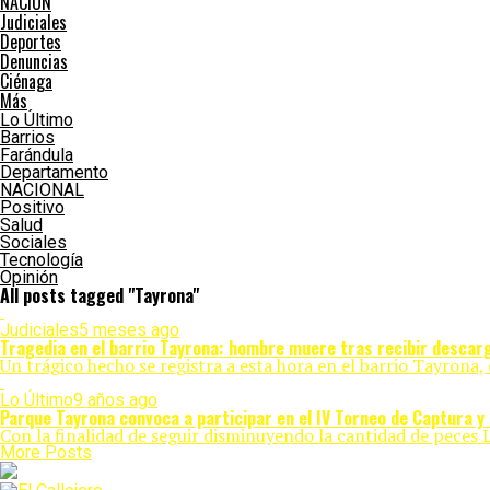
NACIÓN
Judiciales
Deportes
Denuncias
Ciénaga
Más
Lo Último
Barrios
Farándula
Departamento
NACIONAL
Positivo
Salud
Sociales
Tecnología
Opinión
All posts tagged "Tayrona"
Judiciales
5 meses ago
Tragedia en el barrio Tayrona: hombre muere tras recibir descarg
Un trágico hecho se registra a esta hora en el barrio Tayrona, 
Lo Último
9 años ago
Parque Tayrona convoca a participar en el IV Torneo de Captura y
Con la finalidad de seguir disminuyendo la cantidad de peces
More Posts