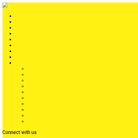
Portada
METRÓPOLIS
TERRITORIO
NACIÓN
Judiciales
Deportes
Denuncias
Ciénaga
Más
Lo Último
Barrios
Farándula
Departamento
NACIONAL
Positivo
Salud
Sociales
Tecnología
Opinión
Connect with us