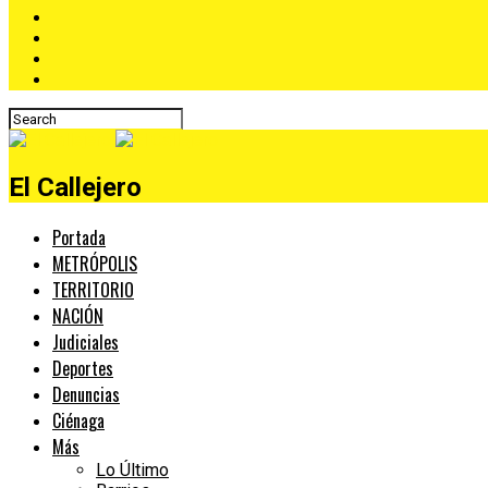
El Callejero
Portada
METRÓPOLIS
TERRITORIO
NACIÓN
Judiciales
Deportes
Denuncias
Ciénaga
Más
Lo Último