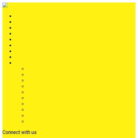
Portada
METRÓPOLIS
TERRITORIO
NACIÓN
Judiciales
Deportes
Denuncias
Ciénaga
Más
Lo Último
Barrios
Farándula
Departamento
NACIONAL
Positivo
Salud
Sociales
Tecnología
Opinión
Connect with us