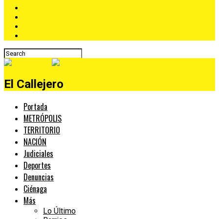
El Callejero
Portada
METRÓPOLIS
TERRITORIO
NACIÓN
Judiciales
Deportes
Denuncias
Ciénaga
Más
Lo Último