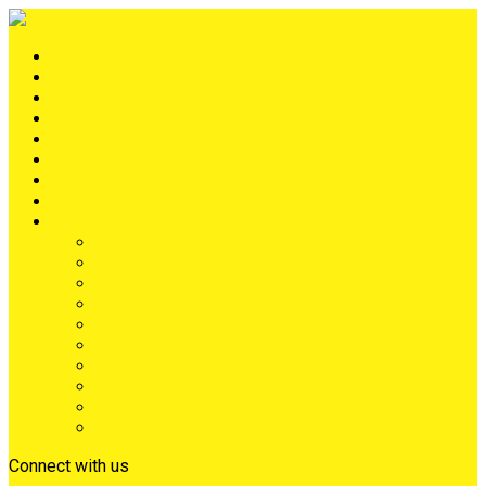
Portada
METRÓPOLIS
TERRITORIO
NACIÓN
Judiciales
Deportes
Denuncias
Ciénaga
Más
Lo Último
Barrios
Farándula
Departamento
NACIONAL
Positivo
Salud
Sociales
Tecnología
Opinión
Connect with us