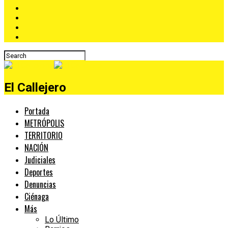
El Callejero
Portada
METRÓPOLIS
TERRITORIO
NACIÓN
Judiciales
Deportes
Denuncias
Ciénaga
Más
Lo Último