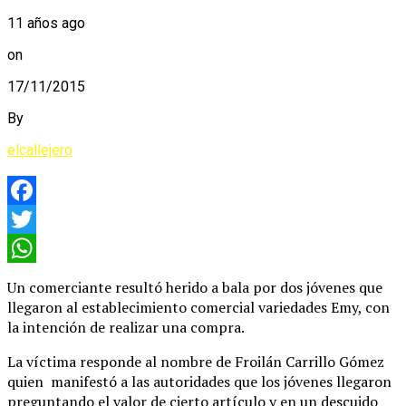
11 años ago
on
17/11/2015
By
elcallejero
Facebook
Twitter
WhatsApp
Un comerciante resultó herido a bala por dos jóvenes que
llegaron al establecimiento comercial variedades Emy, con
la intención de realizar una compra.
La víctima responde al nombre de Froilán Carrillo Gómez
quien manifestó a las autoridades que los jóvenes llegaron
preguntando el valor de cierto artículo y en un descuido