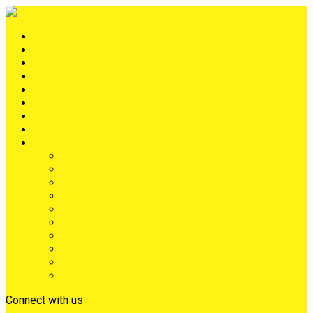
Portada
METRÓPOLIS
TERRITORIO
NACIÓN
Judiciales
Deportes
Denuncias
Ciénaga
Más
Lo Último
Barrios
Farándula
Departamento
NACIONAL
Positivo
Salud
Sociales
Tecnología
Opinión
Connect with us