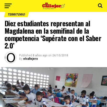
TERRITORIO
Diez estudiantes representan al
Magdalena en la semifinal de la
competencia ‘Supérate con el Saber
2.0’
Published
8 años ago
on
24/10/2018
By
elcallejero