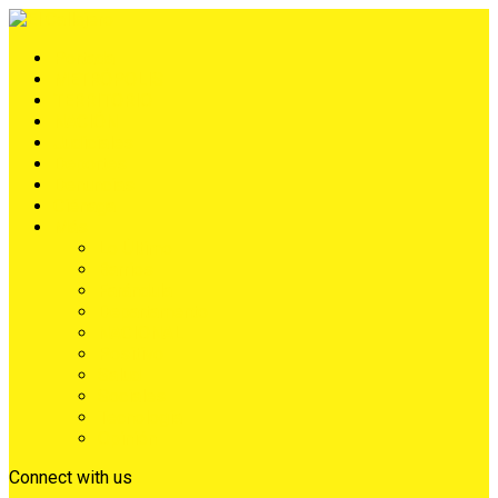
Portada
METRÓPOLIS
TERRITORIO
NACIÓN
Judiciales
Deportes
Denuncias
Ciénaga
Más
Lo Último
Barrios
Farándula
Departamento
NACIONAL
Positivo
Salud
Sociales
Tecnología
Opinión
Connect with us