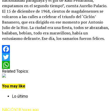
nacionalidad paraguaya y el gol de Raúl Peñaranda,
empatamos en el segundo tiempo”, cuenta Aurelio Palacio.
El 15 de diciembre de 1968, cientos de magdalenenses se
volcaron a las calles a celebrar el triunfo del ‘Ciclón’
Bananero, que era dirigido en ese momento por Antonio
Julio de la Hoz. La ciudad era una fiesta, todos se abrazaban,
bailaban, bebían, todo era maravilloso, había un
entusiasmo delirante. Ese día, los samarios fueron felices.
Facebook
Twitter
Related Topics:
WhatsApp
You may like
Lo último
NACIÓN
18 horas ago