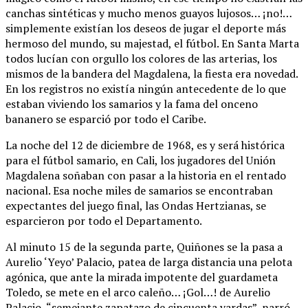
canchas sintéticas y mucho menos guayos lujosos… ¡no!…
simplemente existían los deseos de jugar el deporte más
hermoso del mundo, su majestad, el fútbol. En Santa Marta
todos lucían con orgullo los colores de las arterias, los
mismos de la bandera del Magdalena, la fiesta era novedad.
En los registros no existía ningún antecedente de lo que
estaban viviendo los samarios y la fama del onceno
bananero se esparció por todo el Caribe.
La noche del 12 de diciembre de 1968, es y será histórica
para el fútbol samario, en Cali, los jugadores del Unión
Magdalena soñaban con pasar a la historia en el rentado
nacional. Esa noche miles de samarios se encontraban
expectantes del juego final, las Ondas Hertzianas, se
esparcieron por todo el Departamento.
Al minuto 15 de la segunda parte, Quiñones se la pasa a
Aurelio ‘Yeyo’ Palacio, patea de larga distancia una pelota
agónica, que ante la mirada impotente del guardameta
Toledo, se mete en el arco caleño… ¡Gol…! de Aurelio
Palacio, “semejante zapatazo de cincuenta yardas”, narró