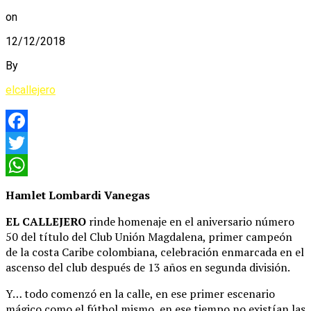
on
12/12/2018
By
elcallejero
Facebook
Twitter
WhatsApp
Hamlet Lombardi Vanegas
EL CALLEJERO
rinde homenaje en el aniversario número
50 del título del Club Unión Magdalena, primer campeón
de la costa Caribe colombiana, celebración enmarcada en el
ascenso del club después de 13 años en segunda división.
Y… todo comenzó en la calle, en ese primer escenario
mágico como el fútbol mismo, en ese tiempo no existían las