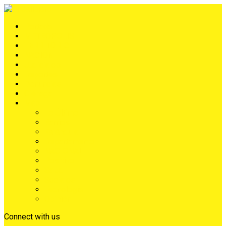
Portada
METRÓPOLIS
TERRITORIO
NACIÓN
Judiciales
Deportes
Denuncias
Ciénaga
Más
Lo Último
Barrios
Farándula
Departamento
NACIONAL
Positivo
Salud
Sociales
Tecnología
Opinión
Connect with us