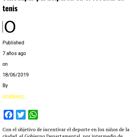
tenis
Published
7 años ago
on
18/06/2019
By
elcallejero
Facebook
Twitter
WhatsApp
Con el objetivo de incentivar el deporte en los niños de la
ciudad, el Gobierno Departamental, por intermedio de