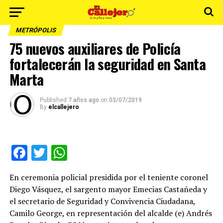
METRÓPOLIS
75 nuevos auxiliares de Policía
fortalecerán la seguridad en Santa
Marta
Published
7 años ago
on
03/07/2019
By
elcallejero
Facebook
Twitter
WhatsApp
En ceremonia policial presidida por el teniente coronel
Diego Vásquez, el sargento mayor Emecias Castañeda y
el secretario de Seguridad y Convivencia Ciudadana,
Camilo George, en representación del alcalde (e) Andrés