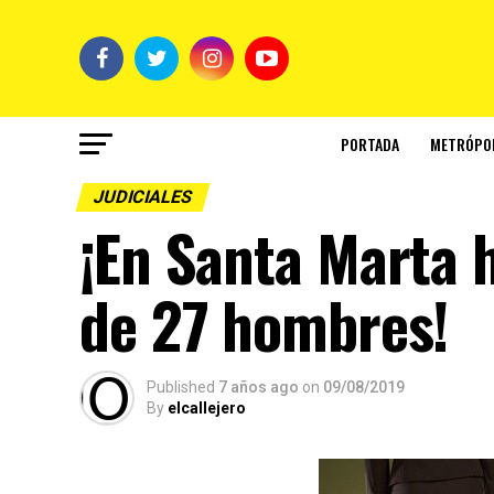
PORTADA
METRÓPO
JUDICIALES
¡En Santa Marta
de 27 hombres!
Published
7 años ago
on
09/08/2019
By
elcallejero