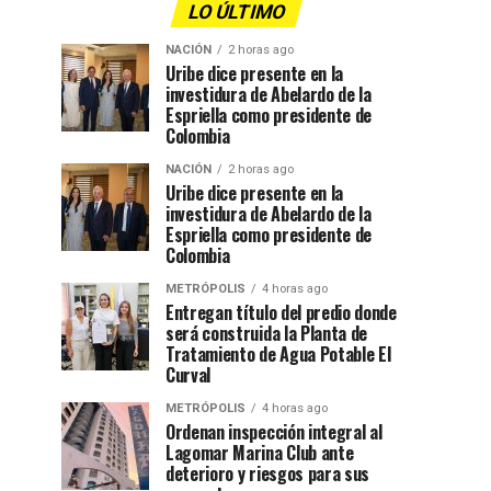
LO ÚLTIMO
NACIÓN
2 horas ago
Uribe dice presente en la
investidura de Abelardo de la
Espriella como presidente de
Colombia
NACIÓN
2 horas ago
Uribe dice presente en la
investidura de Abelardo de la
Espriella como presidente de
Colombia
METRÓPOLIS
4 horas ago
Entregan título del predio donde
será construida la Planta de
Tratamiento de Agua Potable El
Curval
METRÓPOLIS
4 horas ago
Ordenan inspección integral al
Lagomar Marina Club ante
deterioro y riesgos para sus