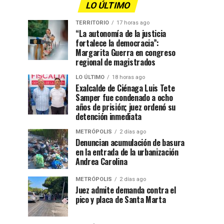
LO ÚLTIMO
TERRITORIO
17 horas ago
“La autonomía de la justicia
fortalece la democracia”:
Margarita Guerra en congreso
regional de magistrados
LO ÚLTIMO
18 horas ago
Exalcalde de Ciénaga Luis Tete
Samper fue condenado a ocho
años de prisión; juez ordenó su
detención inmediata
METRÓPOLIS
2 días ago
Denuncian acumulación de basura
en la entrada de la urbanización
Andrea Carolina
METRÓPOLIS
2 días ago
Juez admite demanda contra el
pico y placa de Santa Marta