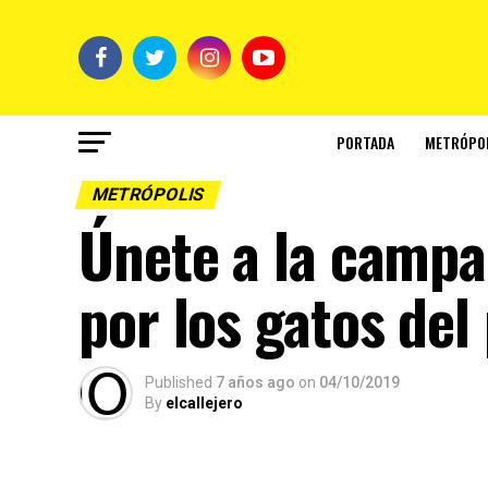
PORTADA
METRÓPO
METRÓPOLIS
Únete a la campa
por los gatos del
Published
7 años ago
on
04/10/2019
By
elcallejero