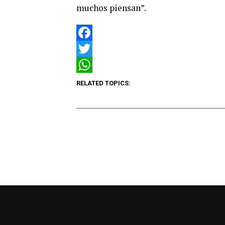
muchos piensan”.
Facebook
Twitter
WhatsApp
RELATED TOPICS: