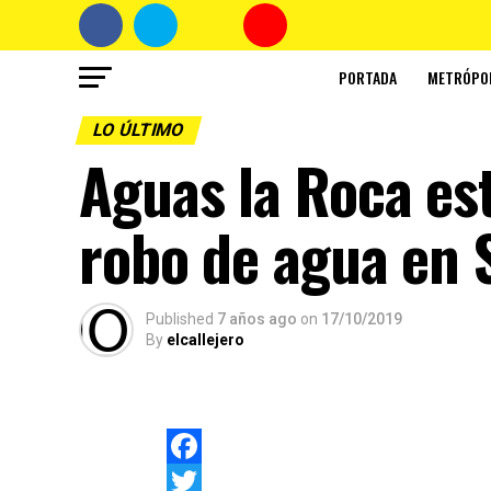
PORTADA
METRÓPO
LO ÚLTIMO
Aguas la Roca est
robo de agua en 
Published
7 años ago
on
17/10/2019
By
elcallejero
Facebook