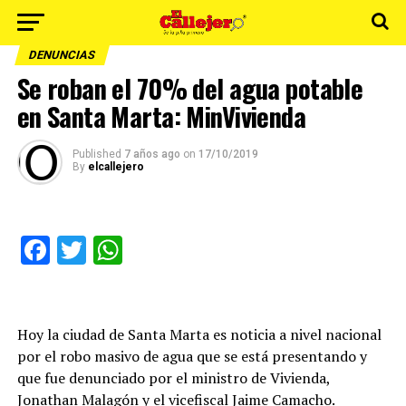
DENUNCIAS
Se roban el 70% del agua potable
en Santa Marta: MinVivienda
Published
7 años ago
on
17/10/2019
By
elcallejero
Facebook
Twitter
WhatsApp
Hoy la ciudad de Santa Marta es noticia a nivel nacional
por el robo masivo de agua que se está presentando y
que fue denunciado por el ministro de Vivienda,
Jonathan Malagón y el vicefiscal Jaime Camacho.