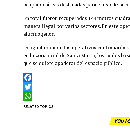
ocupando áreas destinadas para el uso de la ci
En total fueron recuperados 144 metros cuadr
manera ilegal por varios sectores. En este op
alucinógenos.
De igual manera, los operativos continuarán d
en la zona rural de Santa Marta, los cuales bus
que se quiere apoderar del espacio público.
Facebook
Twitter
WhatsApp
RELATED TOPICS:
YOU M