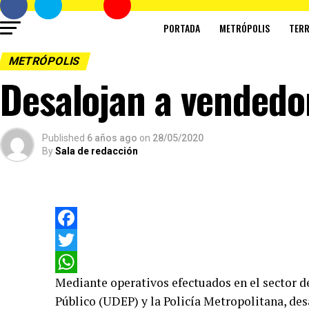
PORTADA
METRÓPOLIS
TERR
METRÓPOLIS
Desalojan a vendedo
Published
6 años ago
on
28/05/2020
By
Sala de redacción
Facebook
Twitter
Mediante operativos efectuados en el sector d
WhatsApp
Público (UDEP) y la Policía Metropolitana, de