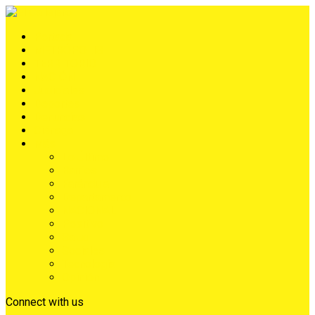
Portada
METRÓPOLIS
TERRITORIO
NACIÓN
Judiciales
Deportes
Denuncias
Ciénaga
Más
Lo Último
Barrios
Farándula
Departamento
NACIONAL
Positivo
Salud
Sociales
Tecnología
Opinión
Connect with us