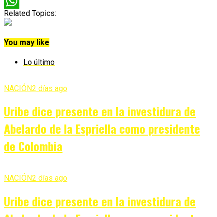
Twitter
Related Topics:
WhatsApp
You may like
Lo último
NACIÓN
2 días ago
Uribe dice presente en la investidura de
Abelardo de la Espriella como presidente
de Colombia
NACIÓN
2 días ago
Uribe dice presente en la investidura de