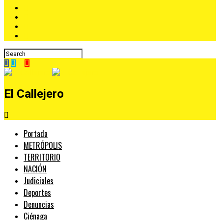
El Callejero
Portada
METRÓPOLIS
TERRITORIO
NACIÓN
Judiciales
Deportes
Denuncias
Ciénaga