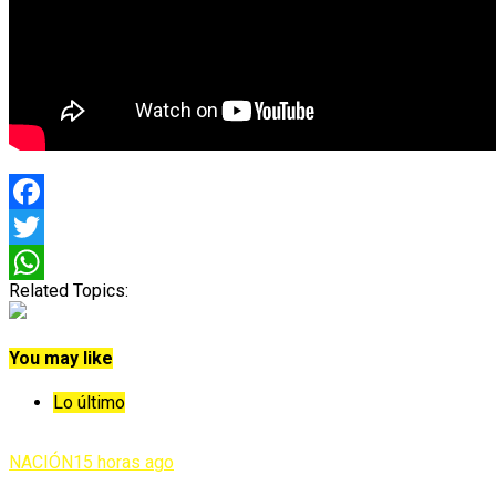
Facebook
Twitter
Related Topics:
WhatsApp
You may like
Lo último
NACIÓN
15 horas ago