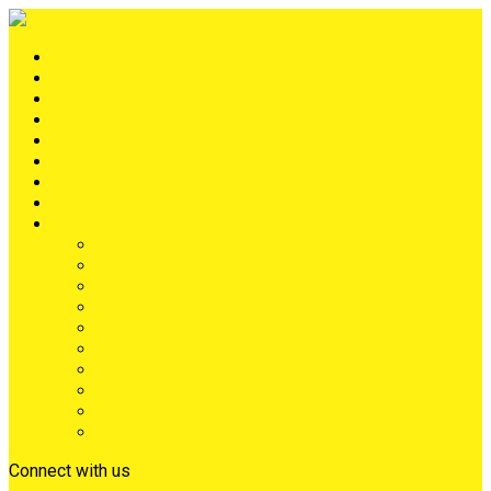
Portada
METRÓPOLIS
TERRITORIO
NACIÓN
Judiciales
Deportes
Denuncias
Ciénaga
Más
Lo Último
Barrios
Farándula
Departamento
NACIONAL
Positivo
Salud
Sociales
Tecnología
Opinión
Connect with us